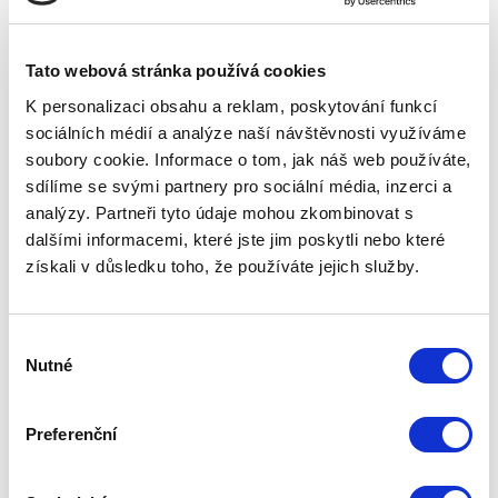
Tato webová stránka používá cookies
Myslivecké a lovecké potřeby
širokého sortimentu v Prostějově.
K personalizaci obsahu a reklam, poskytování funkcí
sociálních médií a analýze naší návštěvnosti využíváme
Do eshopu
soubory cookie. Informace o tom, jak náš web používáte,
sdílíme se svými partnery pro sociální média, inzerci a
analýzy. Partneři tyto údaje mohou zkombinovat s
dalšími informacemi, které jste jim poskytli nebo které
získali v důsledku toho, že používáte jejich služby.
Výběr
Nutné
souhlasu
Preferenční
Široký výběr kvalitních udíren a