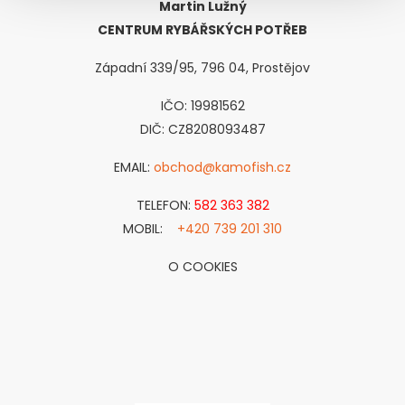
Martin Lužný
CENTRUM RYBÁŘSKÝCH POTŘEB
Západní 339/95, 796 04, Prostějov
IČO: 19981562
DIČ: CZ8208093487
EMAIL:
obchod@kamofish.cz
TELEFON:
582 363 382
MOBIL:
+420 739 201 310
O COOKIES